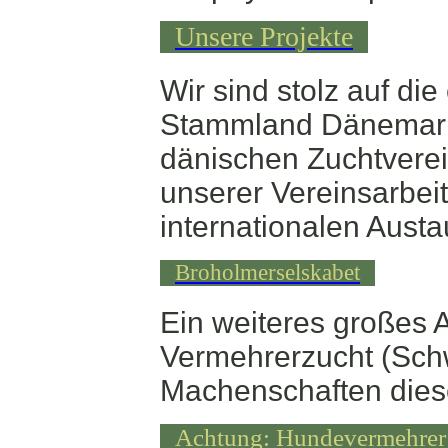
Unsere Projekte
Wir sind stolz auf d
Stammland Dänemark.
dänischen Zuchtverein
unserer Vereinsarbeit
internationalen Aust
Broholmerselskabet
Ein weiteres großes A
Vermehrerzucht (Schw
Machenschaften diese
Achtung: Hundevermehrer