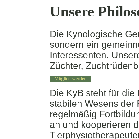
Unsere Philos
Die Kynologische Geme
sondern ein gemeinnü
Interessenten. Unsere
Züchter, Zuchtrüdenb
Mitglied werden
Die KyB steht für di
stabilen Wesens der 
regelmäßig Fortbild
an und kooperieren da
Tierphysiotherapeut