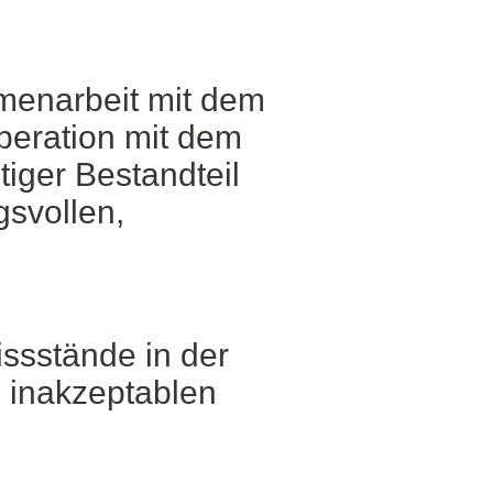
mmenarbeit mit dem
eration mit dem
iger Bestandteil
gsvollen,
issstände in der
 inakzeptablen