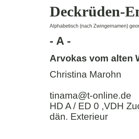
Deckrüden-E
Alphabetisch (nach Zwingernamen) geor
- A -
Arvokas vom alten 
Christina Marohn
tinama@t-online.de
HD A / ED 0 ,VDH Zu
dän. Exterieur