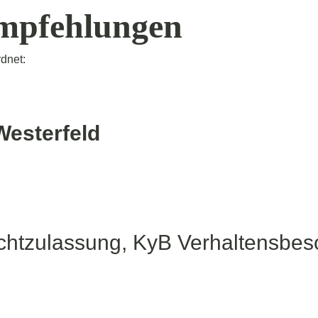
mpfehlungen
dnet:
Westerfeld
chtzulassung, KyB Verhaltensbes