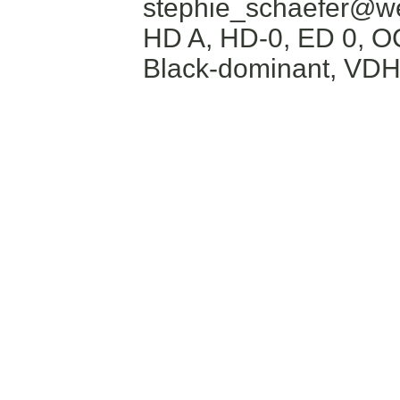
stephie_schaefer@w
HD A, HD-0, ED 0, O
Black-dominant, VDH-