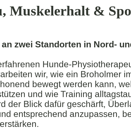
, Muskelerhalt & Spo
 an zwei Standorten in Nord- u
rfahrenen Hunde-Physiotherapeu
arbeiten wir, wie ein Broholmer im
chonend bewegt werden kann, w
stützen und wie Training alltagsta
ird der Blick dafür geschärft, Über
nd entsprechend anzupassen, b
erstärken.