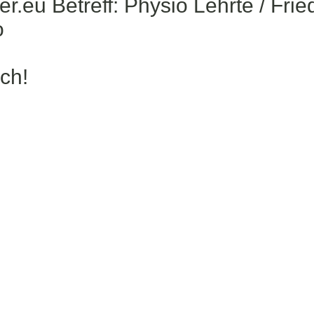
.eu Betreff: Physio Lehrte / Frie
o
ch!